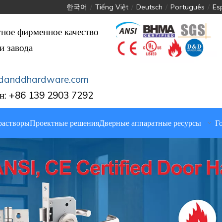
한국어
/
Tiếng Việt
/
Deutsch
/
Português
/
Es
тное фирменное качество
и завода
danddhardware.com
н: +86 139 2903 7292
растворы
Проектные решения
Дверные аппаратные ресурсы
Г