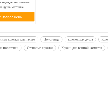
я одежды настенные
ля душа матовые
ючки для пальто
для Wall-DDTC017
Запрос цены
нные крючки для пальто
Полотенце
крючок для душа
Крю
ля полотенец
Стеновые крючки
Крюки для ванной комнаты