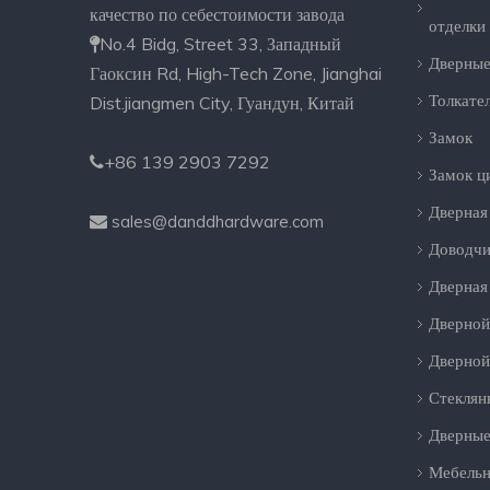
качество по себестоимости завода
отделки
No.4 Bidg, Street 33, Западный

Дверные
Гаоксин Rd, High-Tech Zone, Jianghai
Толкате
Dist.jiangmen City, Гуандун, Китай
Замок
+86 139 2903 7292

Замок ц
Дверная
sales@danddhardware.com

Доводчи
Дверная
Дверной
Дверной
Стеклян
Дверные
Мебельн