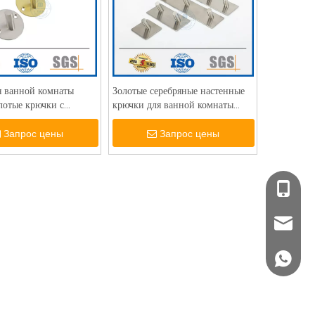
 ванной комнаты
Золотые серебряные настенные
лотые крючки с
крючки для ванной комнаты
матовые черные крючки
Запрос цены
Запрос цены
+86 139
sales@
+86 139