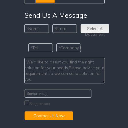
Send Us A Message
Select A
Document
Contact Us Now