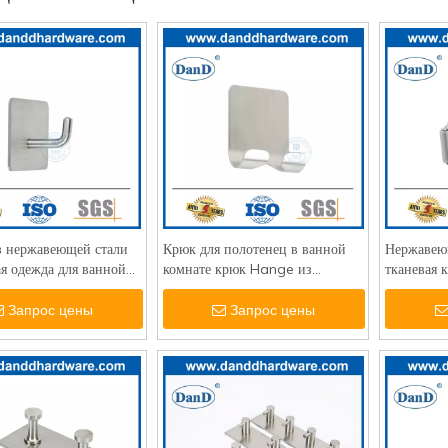
з нержавеющей стали
Крюк для полотенец в ванной
Нержавеющ
я одежда для ванной
комнате крюк Hange из
тканевая 
нержавеющей стали
заводские
самостоятельно крючки-
Hanging
Запрос цены
Запрос цены
DDTC002