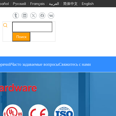
pañol
/
Pусский
/
Français
/
العربية
/
简体中文
/
English
Поиск
орячий
Часто задаваемые вопросы
Свяжитесь с нами