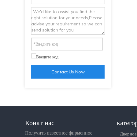
Contact Us Now
Конкт нас
катего
Получить известное фирменное
Дверное