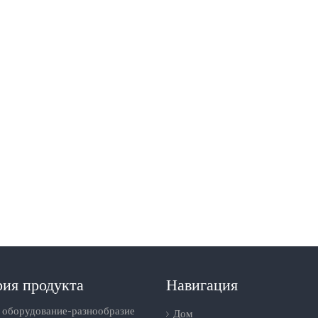
рия продукта
Навигация
 оборудование-разнообразие
Дом