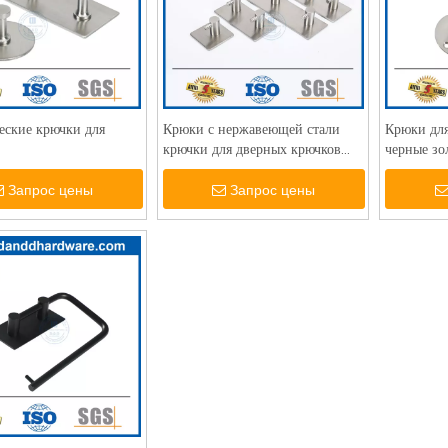
еские крючки для
Крюки с нержавеющей стали
Крюки для
крючки для дверных крючков
черные зо
для ванной комнаты стены
крючками.
настенный крючок крючок
Запрос цены
Запрос цены
оборудование DDTC011