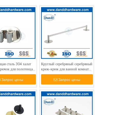
ая сталь 304 халат
Круглый серебряный серебряный
крючок для полотенца
крюк-крюк для ванной комнаты
 настенные крючки для
дверные полотенце крючки-
-DDTC003
ddtc004
Запрос цены
Запрос цены