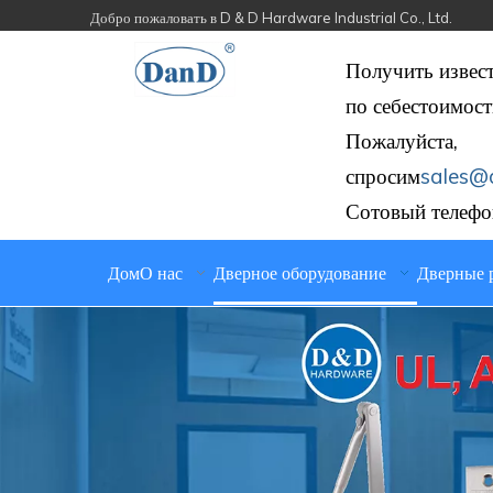
Добро пожаловать в D & D Hardware Industrial Co., Ltd.
Получить извес
по себестоимост
Пожалуйста,
спросим
sales@
Сотовый телефо
Дом
О нас
Дверное оборудование
Дверные 