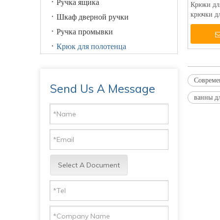
Ручка ящика
Крюки дл
крючки д
Шкаф дверной ручки
черные кр
Ручка промывки
вешалки 
Крюк для полотенца
Совреме
Send Us A Message
ванны д
Select A Document