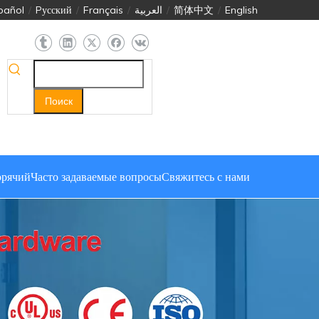
pañol
/
Pусский
/
Français
/
العربية
/
简体中文
/
English
Поиск
орячий
Часто задаваемые вопросы
Свяжитесь с нами