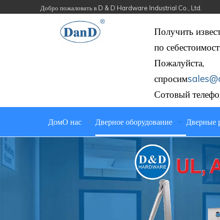
Добро пожаловать в D & D Hardware Industrial Co., Ltd.
Получить извес
по себестоимост
Пожалуйста,
спросим
sales@
Сотовый телефо
Дом
О нас
Дверное оборудование
Дверные 