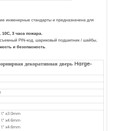
окие инженерные стандарты и предназначена для
 10C, 3 часа пожара.
е съемный PIN-код, шариковый подшипник / шайбы,
ность и безопасность
.
орнирная декоративная дверь Harge-
0
0 \" x3.0mm
0 \" x4.6mm
5 \" x4.6mm