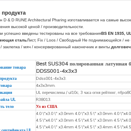
 продукта
н D & D RUNE Architectural Pharing изготавливается на самые выс
ения высокой ценой / производительности.
и успешно введены тестированы на все требования
BS EN 1935, UL
еющая сталь
Лист, Fix / Loos / Свободный Не поднимающийся / н
 / заклепка / мяч / консервированный наконечник и винты.
долговеч
Best SUS304 полированная латунная б
вание товара
DDSS001-4x3x3
продукта
Ddss001-4x3x3.
товара
4x3x3mm.
икация
UL перечислены / ul10c, 3 часа огня рейтинг, nfpa8
айла UL
R38013.
ть тело
Ул из США
4.0 \"x3.0 \" x3.0mm 4.0 \"x3.5 \" x3.0mm 4.0 \"x4.
4.5 \"x4.0 \" x3.0mm 4.5 \"x4.5 \" x3.0mm 4.5 \"x4.
4.5 \"x4.0 \" x3.4mm 4.5 \"x4.5 \" x3.4mm 4.5 \"x4.
 сертификата UL