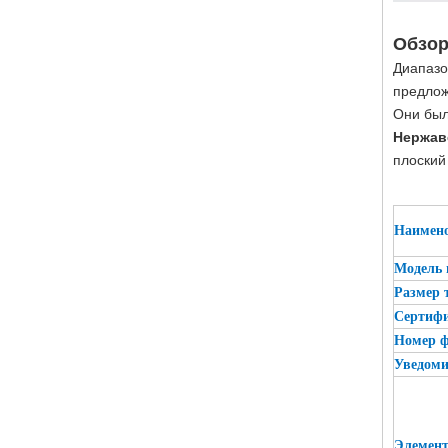
Обзор
Диапазо
предлож
Они был
Нержав
плоский
Наимено
Модель 
Размер 
Сертиф
Номер ф
Уведоми
Элемент