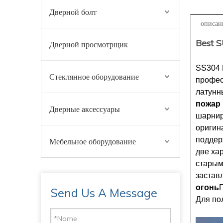
Дверной болт
описан
Best 
Дверной просмотрщик
SS304 
Стеклянное оборудование
профес
латунн
пожар
Дверные аксессуары
шарнир
оригин
поддер
Мебельное оборудование
две ха
старым
застав
огонь
Г
Send Us A Message
Для по