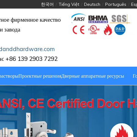
한국어
/
Tiếng Việt
/
Deutsch
/
Português
/
Es
тное фирменное качество
и завода
danddhardware.com
н: +86 139 2903 7292
растворы
Проектные решения
Дверные аппаратные ресурсы
Г