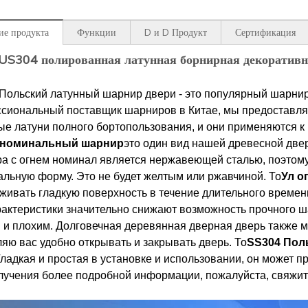
ие продукта
Функции
D и D Продукт
Сертификация
SUS304 полированная латунная борнирная декорати
Польский латунный шарнир двери - это популярный шарнир,
сиональный поставщик шарниров в Китае, мы предоставля
ые латуни полного бортопользования, и они применяются к
 номинальный шарнир
это один вид нашей древесной две
а с огнем номинал является нержавеющей сталью, поэтому
альную форму. Это не будет желтым или ржавчиной. То
Ул о
живать гладкую поверхность в течение длительного времени,
рактеристики значительно снижают возможность прочного 
 и плохим. Долговечная деревянная дверная дверь также 
ляю вас удобно открывать и закрывать дверь. То
SS304 Пол
ладкая и простая в установке и использовании, он может п
лучения более подробной информации, пожалуйста, свяжит