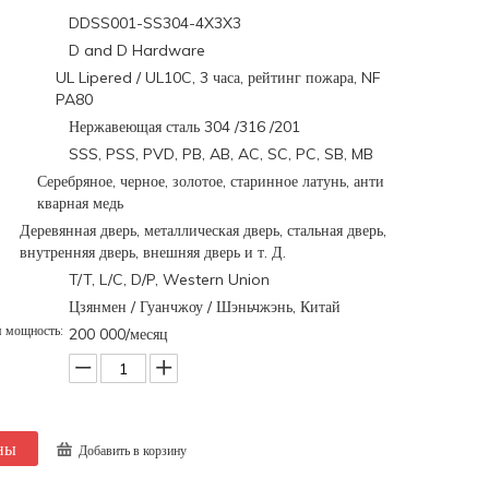
DDSS001-SS304-4X3X3
D and D Hardware
UL Lipered / UL10C, 3 часа, рейтинг пожара, NF
PA80
Нержавеющая сталь 304 /316 /201
SSS, PSS, PVD, PB, AB, AC, SC, PC, SB, MB
Серебряное, черное, золотое, старинное латунь, анти
кварная медь
Деревянная дверь, металлическая дверь, стальная дверь,
внутренняя дверь, внешняя дверь и т. Д.
T/T, L/C, D/P, Western Union
Цзянмен / Гуанчжоу / Шэньчжэнь, Китай
я мощность:
200 000/месяц
ны
Добавить в корзину